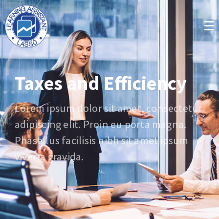
Taxes and Efficiency
Lorem ipsum dolor sit amet, consectetur
adipiscing elit. Proin eu porta magna.
Phasellus facilisis nibh sit amet ipsum
viverra gravida.